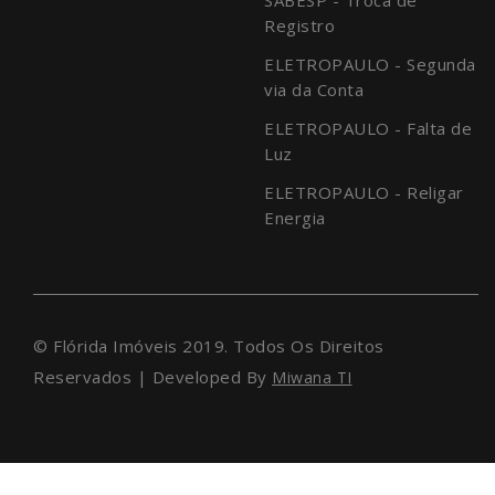
Registro
ELETROPAULO - Segunda
via da Conta
ELETROPAULO - Falta de
Luz
ELETROPAULO - Religar
Energia
© Flórida Imóveis 2019. Todos Os Direitos
Reservados | Developed By
Miwana TI