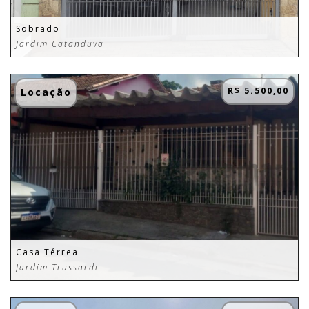
Sobrado
Jardim Catanduva
R$ 5.500,00
Locação
Casa Térrea
Jardim Trussardi