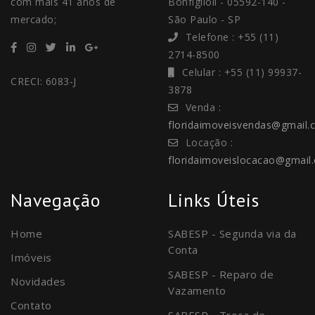
com mais 41 anos de
Bonfiglioli - 05592-140 -
mercado;
São Paulo - SP
Telefone : +55 (11)
2714-8500
Celular : +55 (11) 99937-
CRECI: 6083-J
3878
Venda :
floridaimoveisvendas@gmail.
Locação :
floridaimoveislocacao@gmail
Navegação
Links Úteis
Home
SABESP - Segunda via da
Conta
Imóveis
SABESP - Reparo de
Novidades
Vazamento
Contato
SABESP - Troca de