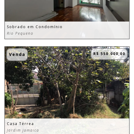
Sobrado em Condomínio
Rio Pequeno
R$ 550.000,00
Venda
Casa Térrea
Jardim Jamaica