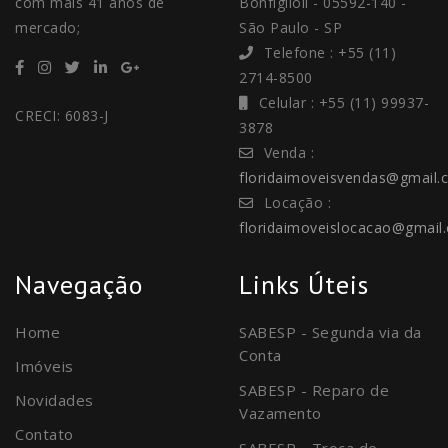
com mais 41 anos de
Bonfiglioli - 05592-140 -
mercado;
São Paulo - SP
Telefone : +55 (11)
2714-8500
Celular : +55 (11) 99937-
CRECI: 6083-J
3878
Venda :
floridaimoveisvendas@gmail.
Locação :
floridaimoveislocacao@gmail
Navegação
Links Úteis
Home
SABESP - Segunda via da
Conta
Imóveis
SABESP - Reparo de
Novidades
Vazamento
Contato
SABESP - Troca de