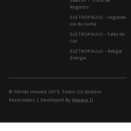
Registro
ELETROPAULO - Segunda
via da Conta
ELETROPAULO - Falta de
Luz
ELETROPAULO - Religar
Energia
© Flórida Imóveis 2019. Todos Os Direitos
Reservados | Developed By
Miwana TI