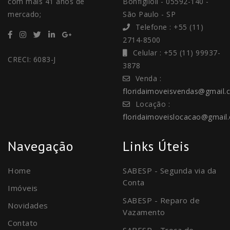
com mais 41 anos de
Bonfiglioli - 05592-140 -
mercado;
São Paulo - SP
Telefone : +55 (11)
2714-8500
Celular : +55 (11) 99937-
CRECI: 6083-J
3878
Venda :
floridaimoveisvendas@gmail.
Locação :
floridaimoveislocacao@gmail
Navegação
Links Úteis
Home
SABESP - Segunda via da
Conta
Imóveis
SABESP - Reparo de
Novidades
Vazamento
Contato
SABESP - Troca de