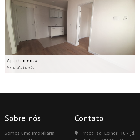
Apartamento
Vila Butantã
Sobre nós
Contato
Somos uma imobiliária
Praça Isai Leiner, 18 - Jd.