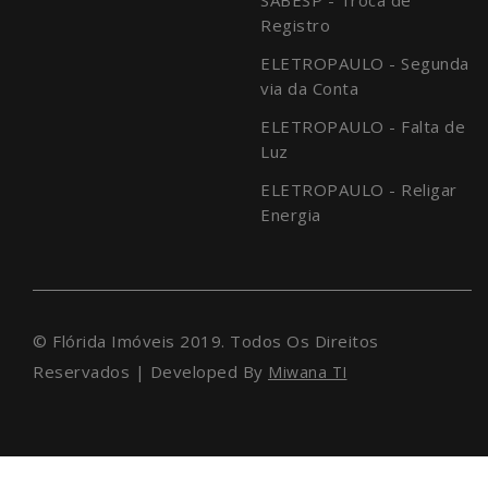
Registro
ELETROPAULO - Segunda
via da Conta
ELETROPAULO - Falta de
Luz
ELETROPAULO - Religar
Energia
© Flórida Imóveis 2019. Todos Os Direitos
Reservados | Developed By
Miwana TI