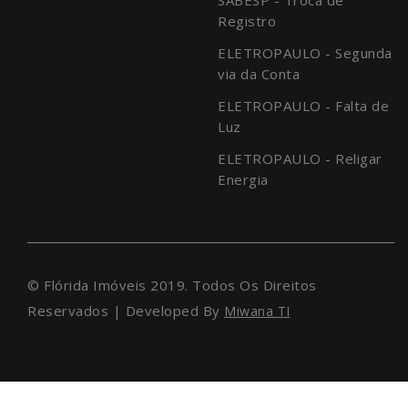
Registro
ELETROPAULO - Segunda
via da Conta
ELETROPAULO - Falta de
Luz
ELETROPAULO - Religar
Energia
© Flórida Imóveis 2019. Todos Os Direitos
Reservados | Developed By
Miwana TI