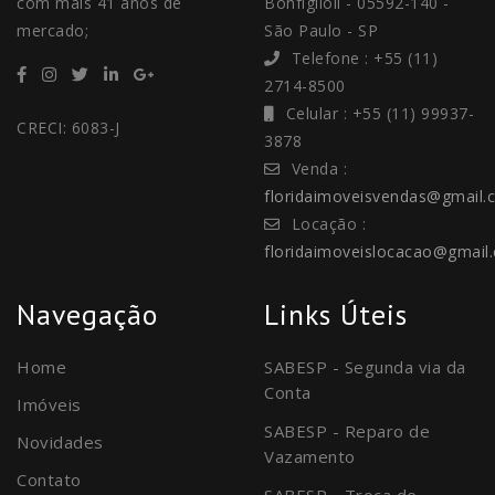
com mais 41 anos de
Bonfiglioli - 05592-140 -
mercado;
São Paulo - SP
Telefone : +55 (11)
2714-8500
Celular : +55 (11) 99937-
CRECI: 6083-J
3878
Venda :
floridaimoveisvendas@gmail.
Locação :
floridaimoveislocacao@gmail
Navegação
Links Úteis
Home
SABESP - Segunda via da
Conta
Imóveis
SABESP - Reparo de
Novidades
Vazamento
Contato
SABESP - Troca de