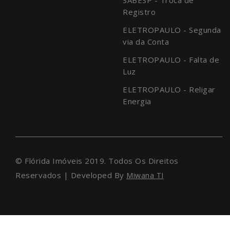
Registro
ELETROPAULO - Segunda
via da Conta
ELETROPAULO - Falta de
Luz
ELETROPAULO - Religar
Energia
© Flórida Imóveis 2019. Todos Os Direitos
Reservados | Developed By
Miwana TI