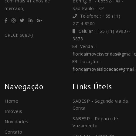
com mais 41 anos de
Bonfiglioli - 05592-140 -
mercado;
São Paulo - SP
Telefone : +55 (11)
2714-8500
Celular : +55 (11) 99937-
CRECI: 6083-J
3878
Venda :
floridaimoveisvendas@gmail.
Locação :
floridaimoveislocacao@gmail
Navegação
Links Úteis
Home
SABESP - Segunda via da
Conta
Imóveis
SABESP - Reparo de
Novidades
Vazamento
Contato
SABESP - Troca de