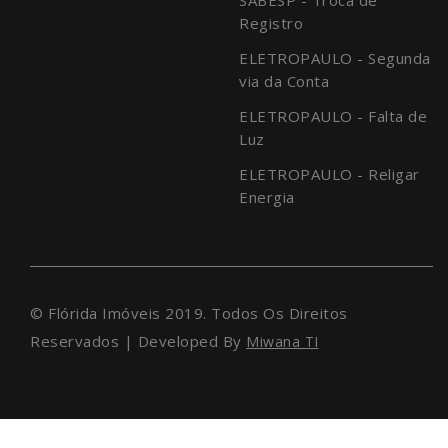
Registro
ELETROPAULO - Segunda
via da Conta
ELETROPAULO - Falta de
Luz
ELETROPAULO - Religar
Energia
© Flórida Imóveis 2019. Todos Os Direitos
Reservados | Developed By
Miwana TI