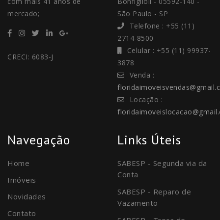
com mais 41 anos de
Bonfiglioli - 05592-140 -
mercado;
São Paulo - SP
Telefone : +55 (11)
2714-8500
Celular : +55 (11) 99937-
CRECI: 6083-J
3878
Venda :
floridaimoveisvendas@gmail.
Locação :
floridaimoveislocacao@gmail
Navegação
Links Úteis
Home
SABESP - Segunda via da
Conta
Imóveis
SABESP - Reparo de
Novidades
Vazamento
Contato
SABESP - Troca de