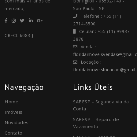
com mais 41 anos de
Bonfiglioli - 05592-140 -
mercado;
São Paulo - SP
Telefone : +55 (11)
2714-8500
Celular : +55 (11) 99937-
CRECI: 6083-J
3878
Venda :
floridaimoveisvendas@gmail.
Locação :
floridaimoveislocacao@gmail
Navegação
Links Úteis
Home
SABESP - Segunda via da
Conta
Imóveis
SABESP - Reparo de
Novidades
Vazamento
Contato
SABESP - Troca de