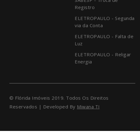
Registro
ELETROPAULO - Segunda
via da Conta
ELETROPAULO - Falta de
Luz
ELETROPAULO - Religar
Energia
© Flórida Imóveis 2019. Todos Os Direitos
Reservados | Developed By
Miwana TI