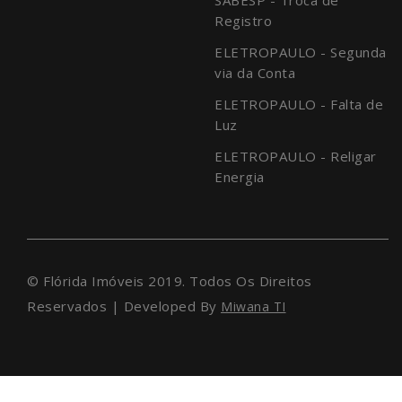
Registro
ELETROPAULO - Segunda
via da Conta
ELETROPAULO - Falta de
Luz
ELETROPAULO - Religar
Energia
© Flórida Imóveis 2019. Todos Os Direitos
Reservados | Developed By
Miwana TI