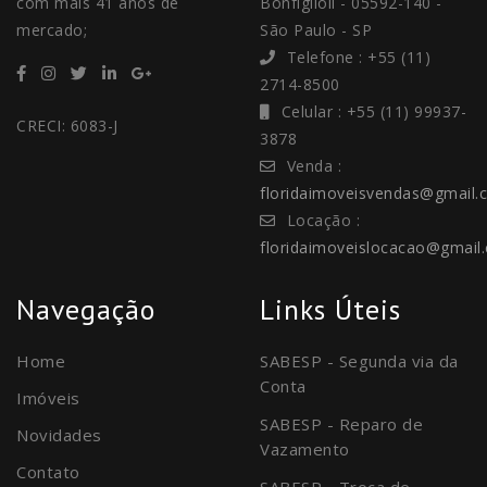
com mais 41 anos de
Bonfiglioli - 05592-140 -
mercado;
São Paulo - SP
Telefone : +55 (11)
2714-8500
Celular : +55 (11) 99937-
CRECI: 6083-J
3878
Venda :
floridaimoveisvendas@gmail.
Locação :
floridaimoveislocacao@gmail
Navegação
Links Úteis
Home
SABESP - Segunda via da
Conta
Imóveis
SABESP - Reparo de
Novidades
Vazamento
Contato
SABESP - Troca de