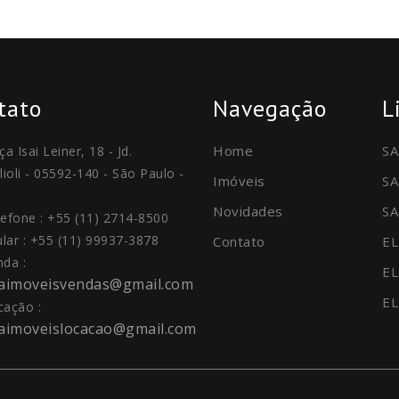
tato
Navegação
L
Home
SA
ça Isai Leiner, 18 - Jd.
lioli - 05592-140 - São Paulo -
Imóveis
SA
Novidades
SA
lefone : +55 (11) 2714-8500
ular : +55 (11) 99937-3878
Contato
EL
nda :
EL
daimoveisvendas@gmail.com
EL
cação :
daimoveislocacao@gmail.com