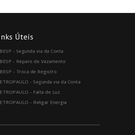
inks Úteis
BESP - Segunda via da Conta
BESP - Reparo de Vazamento
BESP - Troca de Registro
ETROPAULO - Segunda via da Conta
ETROPAULO - Falta de Luz
ETROPAULO - Religar Energia