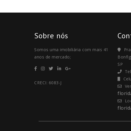
Sobre nós
Con
Somos uma imobiliária com mais 41
Pra
anos de mercado;
Bonfig
SP
Te
Cel
CRECI: 6083-J
Ve
flori
Lo
flori