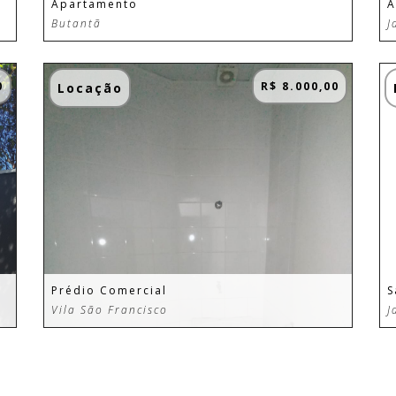
Apartamento
A
Butantã
J
0
R$ 8.000,00
Locação
Prédio Comercial
S
Vila São Francisco
J